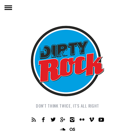
DON'T THINK TWICE, IT'S ALL RIGHT