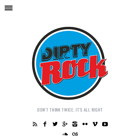
DON'T THINK TWICE, IT'S ALL RIGHT