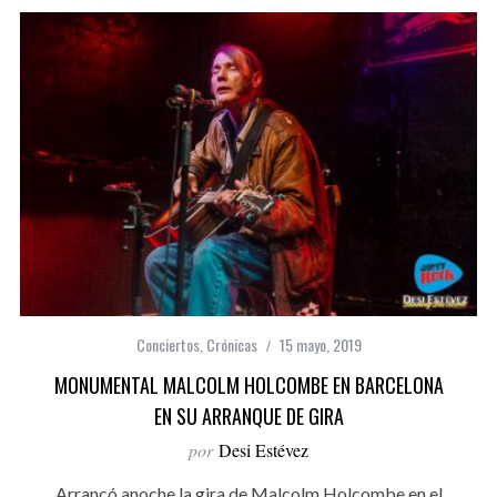
Conciertos
,
Crónicas
15 mayo, 2019
MONUMENTAL MALCOLM HOLCOMBE EN BARCELONA
EN SU ARRANQUE DE GIRA
por
Desi Estévez
Arrancó anoche la gira de Malcolm Holcombe en el