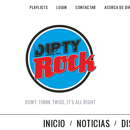
PLAYLISTS
LOGIN
CONTACTAR
ACERCA DE DI
DON'T THINK TWICE, IT'S ALL RIGHT
INICIO
NOTICIAS
D