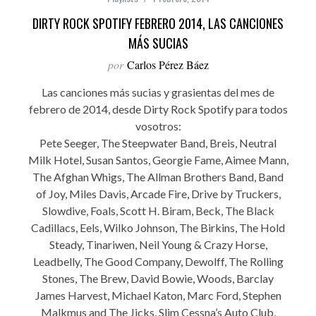
DIRTY ROCK SPOTIFY FEBRERO 2014, LAS CANCIONES
MÁS SUCIAS
por
Carlos Pérez Báez
Las canciones más sucias y grasientas del mes de
febrero de 2014, desde Dirty Rock Spotify para todos
vosotros:
Pete Seeger, The Steepwater Band, Breis, Neutral
Milk Hotel, Susan Santos, Georgie Fame, Aimee Mann,
The Afghan Whigs, The Allman Brothers Band, Band
of Joy, Miles Davis, Arcade Fire, Drive by Truckers,
Slowdive, Foals, Scott H. Biram, Beck, The Black
Cadillacs, Eels, Wilko Johnson, The Birkins, The Hold
Steady, Tinariwen, Neil Young & Crazy Horse,
Leadbelly, The Good Company, Dewolff, The Rolling
Stones, The Brew, David Bowie, Woods, Barclay
James Harvest, Michael Katon, Marc Ford, Stephen
Malkmus and The Jicks, Slim Cessna’s Auto Club,