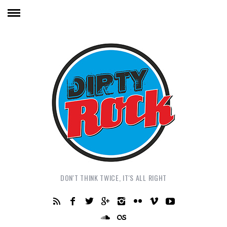
DON'T THINK TWICE, IT'S ALL RIGHT