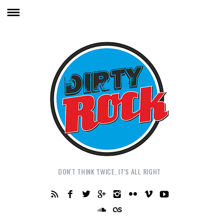
DON'T THINK TWICE, IT'S ALL RIGHT