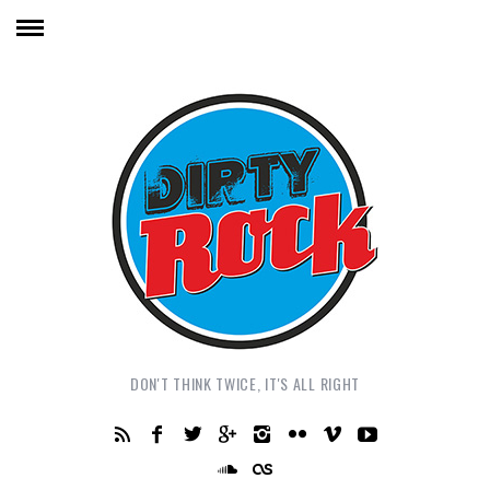
DON'T THINK TWICE, IT'S ALL RIGHT