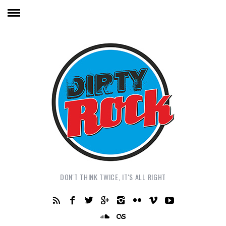
DON'T THINK TWICE, IT'S ALL RIGHT