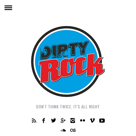
DON'T THINK TWICE, IT'S ALL RIGHT