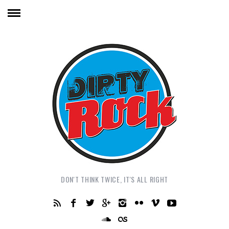
DON'T THINK TWICE, IT'S ALL RIGHT