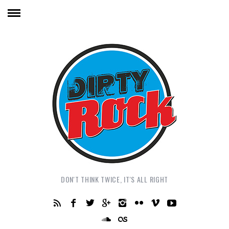
DON'T THINK TWICE, IT'S ALL RIGHT