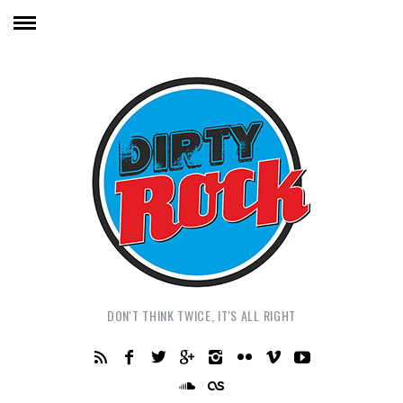
DON'T THINK TWICE, IT'S ALL RIGHT