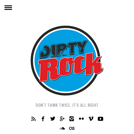
DON'T THINK TWICE, IT'S ALL RIGHT