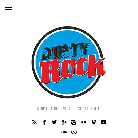
DON'T THINK TWICE, IT'S ALL RIGHT