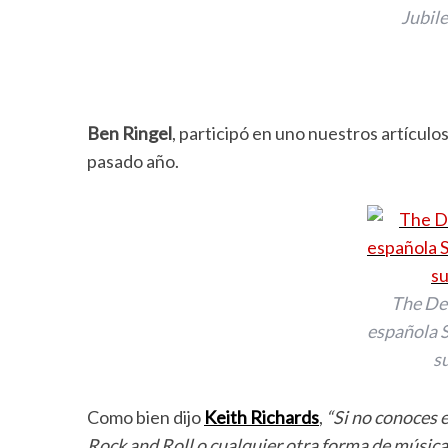
Jubil
Ben Ringel
, participó en uno nuestros artículo
pasado año.
The Del
española S
s
Como bien dijo
Keith Richards
,
“Si no conoces e
Rock and Roll o cualquier otra forma de música