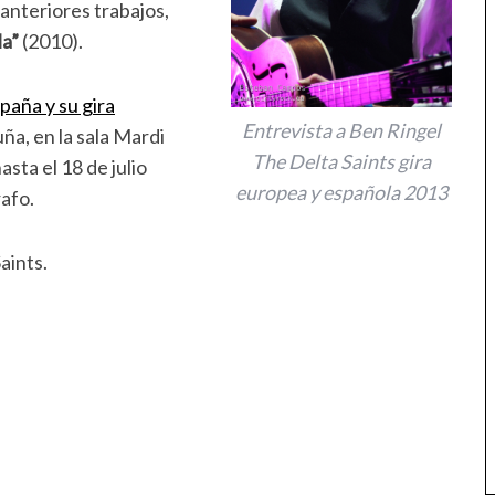
 anteriores trabajos,
la”
(2010).
paña y su gira
Entrevista a Ben Ringel
ña, en la sala Mardi
The Delta Saints gira
asta el 18 de julio
europea y española 2013
rafo.
aints.