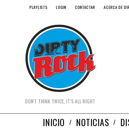
PLAYLISTS
LOGIN
CONTACTAR
ACERCA DE DI
DON'T THINK TWICE, IT'S ALL RIGHT
INICIO
NOTICIAS
D