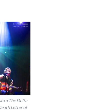
sta a The Delta
Death Letter of