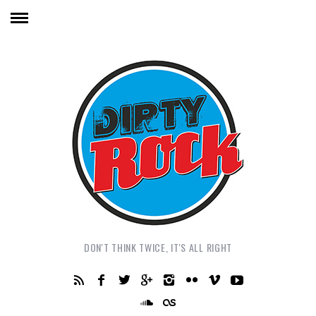
DON'T THINK TWICE, IT'S ALL RIGHT