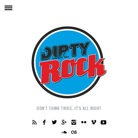
DON'T THINK TWICE, IT'S ALL RIGHT