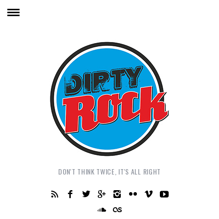
DON'T THINK TWICE, IT'S ALL RIGHT