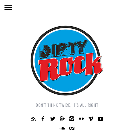
DON'T THINK TWICE, IT'S ALL RIGHT