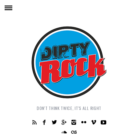
DON'T THINK TWICE, IT'S ALL RIGHT