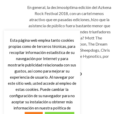
En general, la decimoséptima edición del Azkena
Rock Festival 2018, con un cartel menos
atractivo que en pasadas ediciones, hizo que la
asistencia de público fuera bastante menor que
en la edición de 2017. ¿Los grandes triunfadores
de esta edición del Azkena? Mott The
Esta página web emplea tanto cookies
Hoople, The Beasts of Bourbon, The Dream
propias como de terceros técnicas, para
Syndicate, Van Morrison, The Sheepdogs, Chris
recopilar información estadística de su
Robinson Brotherhood y Thee Hypnotics, por
navegación por Internet y para
ese orden.
mostrarle publicidad relacionada con sus
gustos, así como para mejorar su
experiencia de usuario. Al navegar por
Leer Más
este sitio web, usted accede al empleo de
estas cookies. Puede cambiar la
configuración de su navegador para no
aceptar su instalación u obtener más
información en nuestra política de