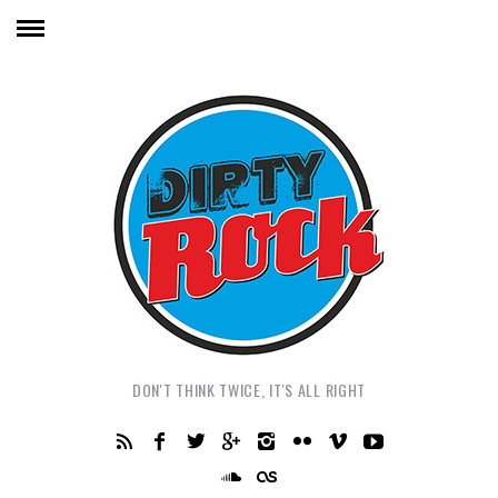
DON'T THINK TWICE, IT'S ALL RIGHT