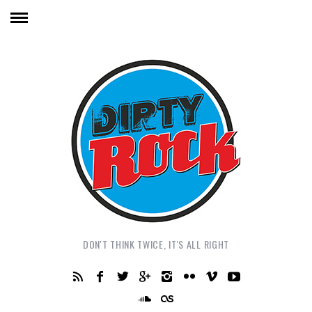
DON'T THINK TWICE, IT'S ALL RIGHT