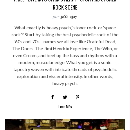
ROCK SCENE
por
je55iejay
What exactly is ‘heavy psych’, ‘stoner rock’ or ‘space
rock’? Start by taking the best psychedelic rock of the
’60s and ’70s – names we all love like Grateful Dead,
The Doors, The Jimi Hendrix Experience, The Who, or
even Cream, and beef up the bass and rhythms with a
modern, muscular edge. What you get is a sonic
tapestry woven with intricate threads of psychedelic
exploration and visceral intensity. In other words,
heavy psych.
Leer Más