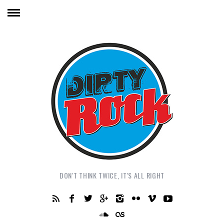
DON'T THINK TWICE, IT'S ALL RIGHT