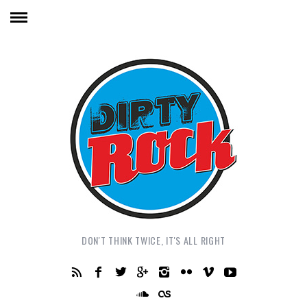
DON'T THINK TWICE, IT'S ALL RIGHT