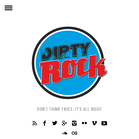
DON'T THINK TWICE, IT'S ALL RIGHT