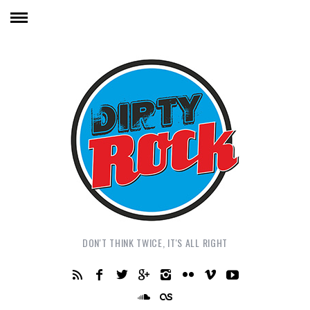
DON'T THINK TWICE, IT'S ALL RIGHT