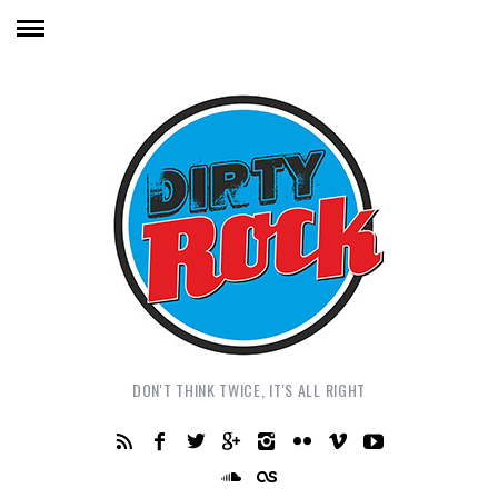
DON'T THINK TWICE, IT'S ALL RIGHT