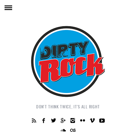
DON'T THINK TWICE, IT'S ALL RIGHT