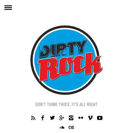
DON'T THINK TWICE, IT'S ALL RIGHT