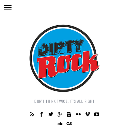
DON'T THINK TWICE, IT'S ALL RIGHT