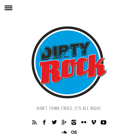
DON'T THINK TWICE, IT'S ALL RIGHT