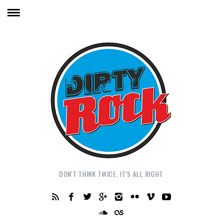
DON'T THINK TWICE, IT'S ALL RIGHT