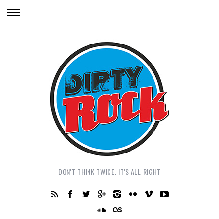
DON'T THINK TWICE, IT'S ALL RIGHT