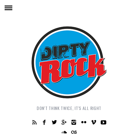
DON'T THINK TWICE, IT'S ALL RIGHT