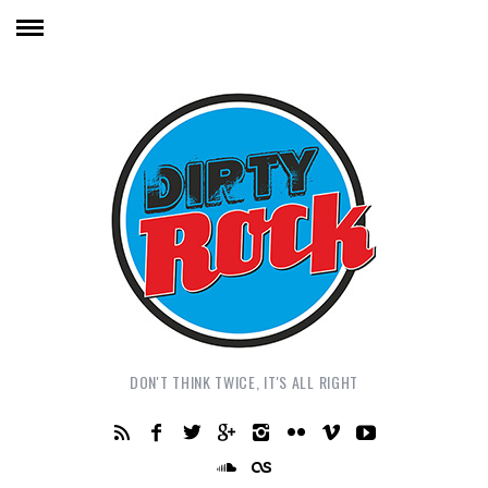
DON'T THINK TWICE, IT'S ALL RIGHT