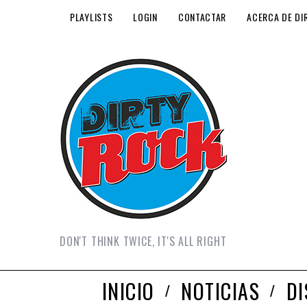
PLAYLISTS
LOGIN
CONTACTAR
ACERCA DE DI
DON'T THINK TWICE, IT'S ALL RIGHT
INICIO
NOTICIAS
D