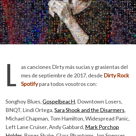
L
as canciones Dirty más sucias y grasientas del
mes de septiembre de 2017, desde
Dirty Rock
Spotify
para todos vosotros con:
Songhoy Blues,
GospelbeacH
, Downtown Losers,
BNQT, Lindi Ortega,
Sara Shook and the Disarmers
,
Michael Chapman, Tom Hamilton, Widespread Panic,
Left Lane Cruiser, Andy Gabbard,
Mark Porchop
Holder
, Bones Shake, Glass Phantoms, Jon Spencer