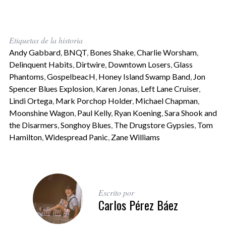
Etiquetas de la historia
Andy Gabbard
,
BNQT
,
Bones Shake
,
Charlie Worsham
,
Delinquent Habits
,
Dirtwire
,
Downtown Losers
,
Glass
Phantoms
,
GospelbeacH
,
Honey Island Swamp Band
,
Jon
Spencer Blues Explosion
,
Karen Jonas
,
Left Lane Cruiser
,
Lindi Ortega
,
Mark Porchop Holder
,
Michael Chapman
,
Moonshine Wagon
,
Paul Kelly
,
Ryan Koening
,
Sara Shook and
the Disarmers
,
Songhoy Blues
,
The Drugstore Gypsies
,
Tom
Hamilton
,
Widespread Panic
,
Zane Williams
Escrito por
Carlos Pérez Báez