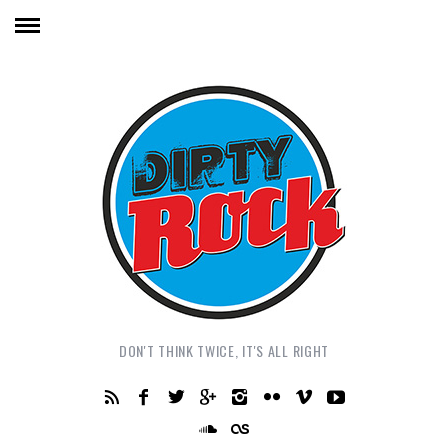
DON'T THINK TWICE, IT'S ALL RIGHT