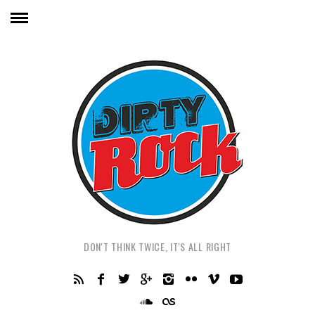
DON'T THINK TWICE, IT'S ALL RIGHT