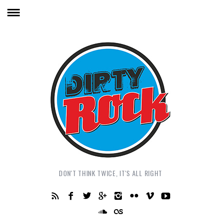
DON'T THINK TWICE, IT'S ALL RIGHT