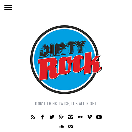
DON'T THINK TWICE, IT'S ALL RIGHT