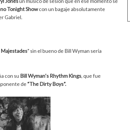
yl Jones
un músico de sesión que en ese momento se
eno Tonight Show
con un bagaje absolutamente
er Gabriel.
s Majestades
” sin el bueno de Bill Wyman sería
ña con su
Bill Wyman’s Rhythm Kings
, que fue
ponente de
“The Dirty Boys”.