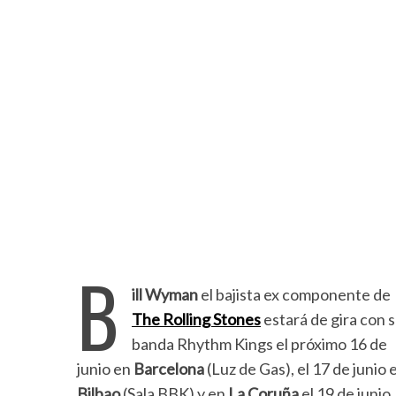
B
ill Wyman
el bajista ex componente de
The Rolling Stones
estará de gira con 
banda Rhythm Kings el próximo 16 de
junio en
Barcelona
(Luz de Gas), el 17 de junio 
Bilbao
(Sala BBK) y en
La Coruña
el 19 de junio