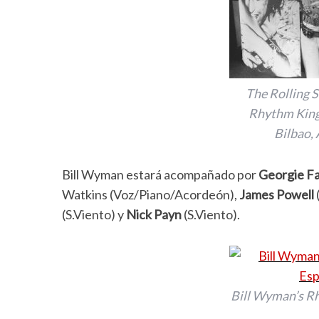
The Rolling 
Rhythm Kings
Bilbao,
Bill Wyman estará acompañado por
Georgie F
Watkins (Voz/Piano/Acordeón),
James Powell
(S.Viento) y
Nick Payn
(S.Viento).
Bill Wyman’s R