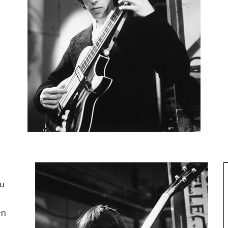
su
en