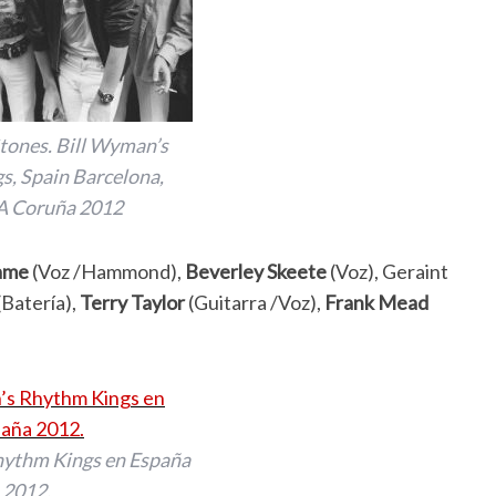
Stones. Bill Wyman’s
, Spain Barcelona,
 A Coruña 2012
ame
(Voz /Hammond),
Beverley Skeete
(Voz), Geraint
(Batería),
Terry Taylor
(Guitarra /Voz),
Frank Mead
hythm Kings en España
2012.