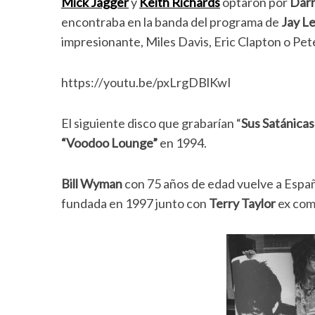
Mick Jagger
y
Keith Richards
optaron por
Darr
encontraba en la banda del programa de
Jay L
impresionante, Miles Davis, Eric Clapton o Pet
https://youtu.be/pxLrgDBlKwI
El siguiente disco que grabarían “
Sus Satánica
“Voodoo Lounge”
en 1994.
Bill Wyman
con 75 años de edad vuelve a Espa
fundada en 1997 junto con
Terry Taylor
ex com