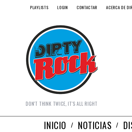
PLAYLISTS
LOGIN
CONTACTAR
ACERCA DE DI
DON'T THINK TWICE, IT'S ALL RIGHT
INICIO
NOTICIAS
D