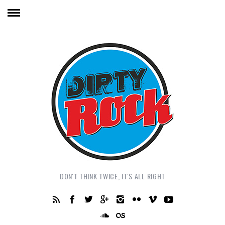
DON'T THINK TWICE, IT'S ALL RIGHT