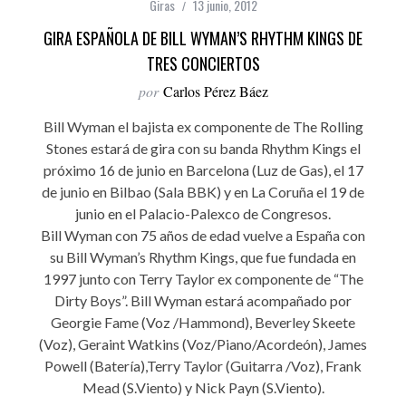
Giras
13 junio, 2012
GIRA ESPAÑOLA DE BILL WYMAN’S RHYTHM KINGS DE
TRES CONCIERTOS
por
Carlos Pérez Báez
Bill Wyman el bajista ex componente de The Rolling
Stones estará de gira con su banda Rhythm Kings el
próximo 16 de junio en Barcelona (Luz de Gas), el 17
de junio en Bilbao (Sala BBK) y en La Coruña el 19 de
junio en el Palacio-Palexco de Congresos.
Bill Wyman con 75 años de edad vuelve a España con
su Bill Wyman’s Rhythm Kings, que fue fundada en
1997 junto con Terry Taylor ex componente de “The
Dirty Boys”. Bill Wyman estará acompañado por
Georgie Fame (Voz /Hammond), Beverley Skeete
(Voz), Geraint Watkins (Voz/Piano/Acordeón), James
Powell (Batería),Terry Taylor (Guitarra /Voz), Frank
Mead (S.Viento) y Nick Payn (S.Viento).