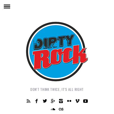
DON'T THINK TWICE, IT'S ALL RIGHT