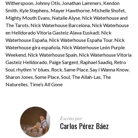
Witherspoon
,
Johnny Otis
,
Jonathan Lammers
,
Kendon
Smith
,
Kyle Stephens
,
Mayer Hawthorne
,
Michelle Shofet
,
Mighty Mouth Evans
,
Natalie Alyse
,
Nick Waterhouse and
The Tarots
,
Nick Waterhouse Barcelona
,
Nick Waterhouse
en Helldorado Vitoria Gasteiz Alava Euskadi
,
Nick
Waterhouse España
,
Nick Waterhouse España Tour
,
Nick
Waterhouse gira española
,
Nick Waterhouse León Purple
Weekend
,
Nick Waterhouse Spain
,
Nick Waterhouse Vitoria
Gasteiz Helldorado
,
Paige Sargent
,
Raphael Saadiq
,
Retro
Soul
,
rhythm 'n' blues
,
Rock
,
Same Place
,
Say I Wanna Know
,
Sharon Jones
,
Some Place
,
Soul
,
The Allah-Las
,
The
Naturelles
,
Time’s All Gone
Escrito por
Carlos Pérez Báez