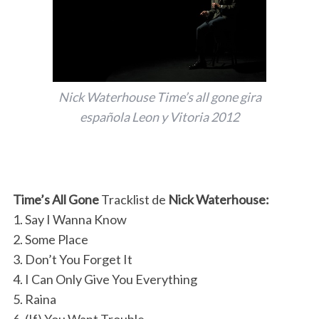
Nick Waterhouse Time’s all gone gira
española Leon y Vitoria 2012
Time’s All Gone
Tracklist de
Nick Waterhouse:
1. Say I Wanna Know
2. Some Place
3. Don’t You Forget It
4. I Can Only Give You Everything
5. Raina
6. (If) You Want Trouble