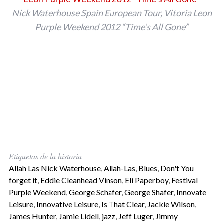
Nick Waterhouse Spain European Tour, Vitoria Leon
Purple Weekend 2012 “Time’s All Gone”
Etiquetas de la historia
Allah Las Nick Waterhouse
,
Allah-Las
,
Blues
,
Don't You
forget it
,
Eddie Cleanhead Vinson
,
Eli Paperboy
,
Festival
Purple Weekend
,
George Schafer
,
George Shafer
,
Innovate
Leisure
,
Innovative Leisure
,
Is That Clear
,
Jackie Wilson
,
James Hunter
,
Jamie Lidell
,
jazz
,
Jeff Luger
,
Jimmy