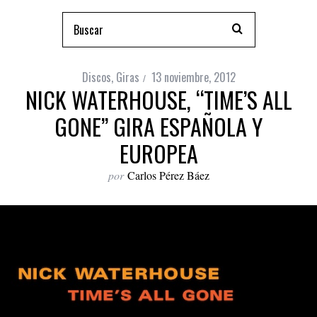
Discos
,
Giras
13 noviembre, 2012
NICK WATERHOUSE, “TIME’S ALL
GONE” GIRA ESPAÑOLA Y
EUROPEA
por
Carlos Pérez Báez