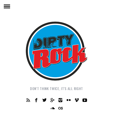
DON'T THINK TWICE, IT'S ALL RIGHT