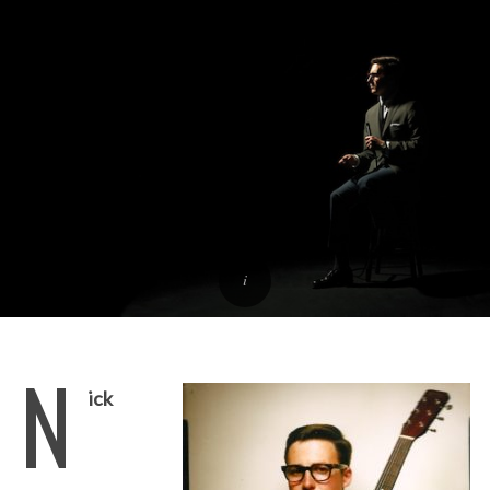
N
ick