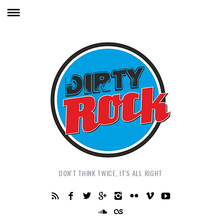
DON'T THINK TWICE, IT'S ALL RIGHT