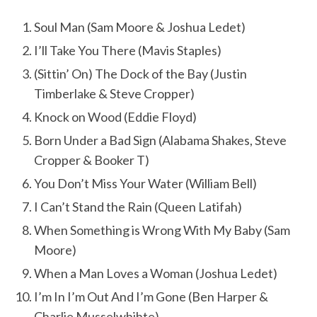
Soul Man (Sam Moore & Joshua Ledet)
I’ll Take You There (Mavis Staples)
(Sittin’ On) The Dock of the Bay (Justin
Timberlake & Steve Cropper)
Knock on Wood (Eddie Floyd)
Born Under a Bad Sign (Alabama Shakes, Steve
Cropper & Booker T)
You Don’t Miss Your Water (William Bell)
I Can’t Stand the Rain (Queen Latifah)
When Something is Wrong With My Baby (Sam
Moore)
When a Man Loves a Woman (Joshua Ledet)
I’m In I’m Out And I’m Gone (Ben Harper &
Charlie Musselwhihte)