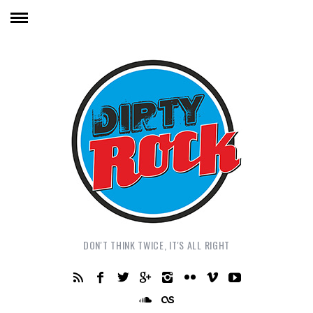
DON'T THINK TWICE, IT'S ALL RIGHT