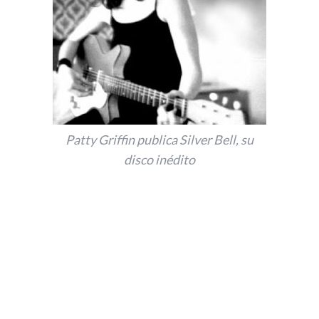
Patty Griffin publica Silver Bell, su
disco inédito