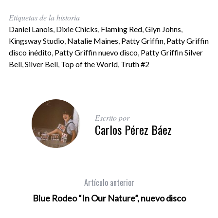
Etiquetas de la historia
Daniel Lanois
,
Dixie Chicks
,
Flaming Red
,
Glyn Johns
,
Kingsway Studio
,
Natalie Maines
,
Patty Griffin
,
Patty Griffin
disco inédito
,
Patty Griffin nuevo disco
,
Patty Griffin Silver
Bell
,
Silver Bell
,
Top of the World
,
Truth #2
Escrito por
Carlos Pérez Báez
Artículo anterior
Blue Rodeo “In Our Nature”, nuevo disco