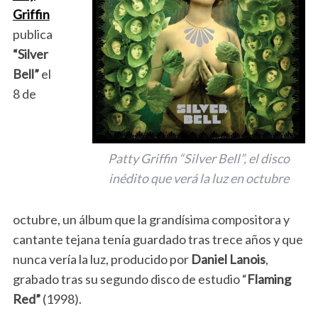
Griffin
publica
“Silver
Bell”
el
8 de
Patty Griffin “Silver Bell”, el disco
inédito que verá la luz en octubre
octubre, un álbum que la grandísima compositora y
cantante tejana tenía guardado tras trece años y que
nunca vería la luz, producido por
Daniel Lanois
,
grabado tras su segundo disco de estudio “
Flaming
Red”
(1998).