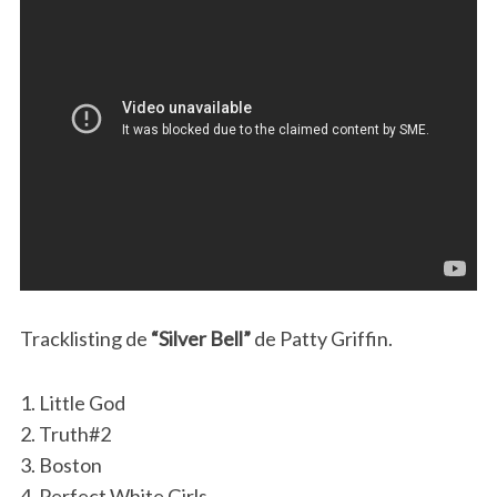
Tracklisting de
“Silver Bell”
de Patty Griffin.
1. Little God
2. Truth#2
3. Boston
4. Perfect White Girls