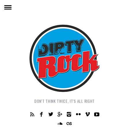
DON'T THINK TWICE, IT'S ALL RIGHT