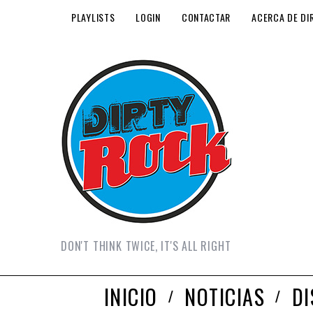
PLAYLISTS
LOGIN
CONTACTAR
ACERCA DE DI
DON'T THINK TWICE, IT'S ALL RIGHT
INICIO
NOTICIAS
D