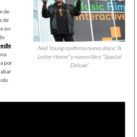
m de
s de
te en
do
edle
Neil Young confirma nuevo disco “A
ina
Letter Home” y nuevo libro “Special
a por
Deluxe”
rabar
solo