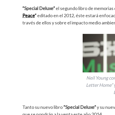
“Special Deluxe”
el segundo libro de memorias 
Peace
“
editado en el 2012, éste estará enfocado
través de ellos y sobre el impacto medio ambie
Neil Young con
Letter Home” y
Tanto su nuevo libro
“Special Deluxe”
y su nuev
que se pondrán a la venta este año 2014.