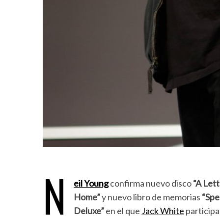
N
eil Young
confirma nuevo disco
“A Let
Home”
y nuevo libro de memorias
“Spe
Deluxe”
en el que
Jack White
participa