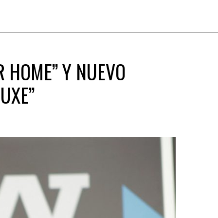
R HOME” Y NUEVO
LUXE”