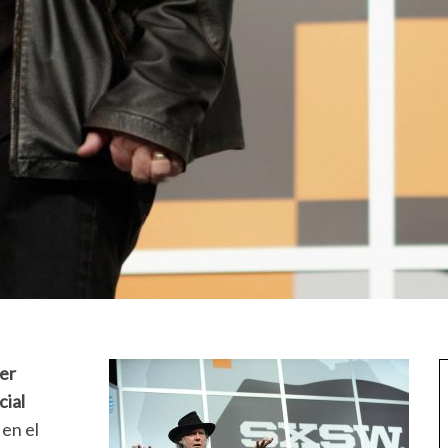
ter
cial
 en el