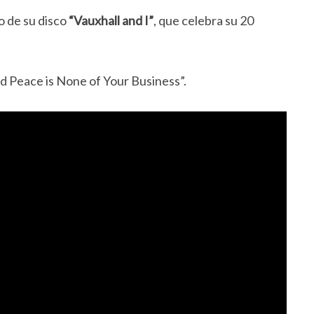
o de su disco
“Vauxhall and I”
, que celebra su 20
 Peace is None of Your Business”.