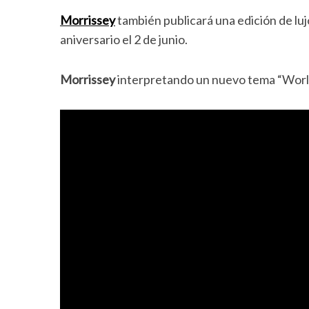
Morrissey
también publicará una edición de luj
aniversario el 2 de junio.
Morrissey
interpretando un nuevo tema “World