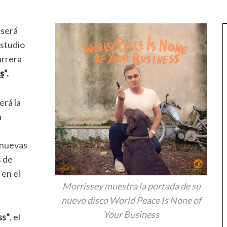
 será
estudio
arrera
s
“.
erá la
a
 nuevas
s de
en el
Morrissey muestra la portada de su
nuevo disco World Peace Is None of
Your Business
ss”
, el