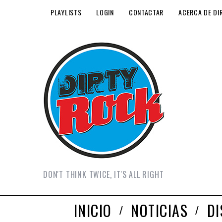
PLAYLISTS
LOGIN
CONTACTAR
ACERCA DE DI
DON'T THINK TWICE, IT'S ALL RIGHT
INICIO
NOTICIAS
D