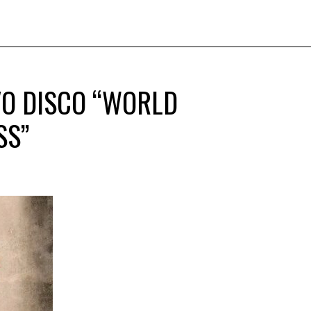
VO DISCO “WORLD
SS”